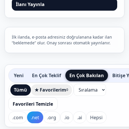
İlanı Yayınla
İlk ilanda, e-posta adresiniz doğrulanana kadar ilan
“beklemede” olur. Onay sonrası otomatik yayınlanır.
Yeni
En Çok Teklif
En Çok Bakılan
Bitişe 
Tümü
★ Favorilerim
0
Favorileri Temizle
.com
.net
.org
.io
.ai
Hepsi