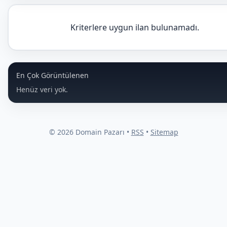
Kriterlere uygun ilan bulunamadı.
En Çok Görüntülenen
Henüz veri yok.
© 2026 Domain Pazarı •
RSS
•
Sitemap