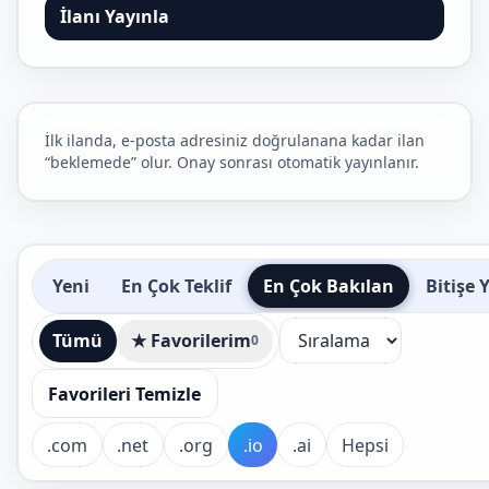
İlanı Yayınla
İlk ilanda, e-posta adresiniz doğrulanana kadar ilan
“beklemede” olur. Onay sonrası otomatik yayınlanır.
Yeni
En Çok Teklif
En Çok Bakılan
Bitişe 
Tümü
★ Favorilerim
0
Favorileri Temizle
.com
.net
.org
.io
.ai
Hepsi