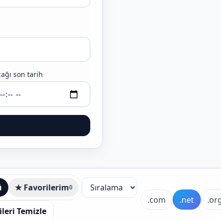
ağı son tarih
ü
★ Favorilerim
0
işe Yakın
.com
.net
.or
ileri Temizle