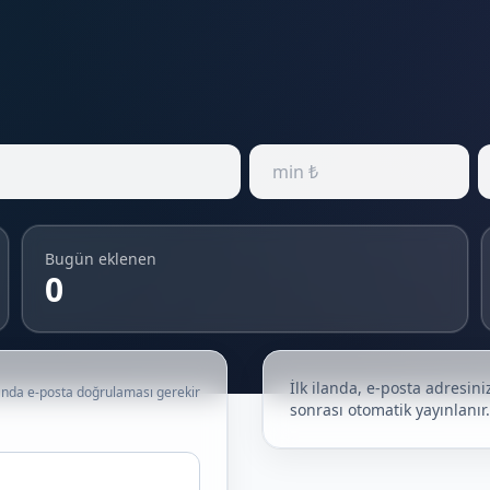
Bugün eklenen
0
İlk ilanda, e-posta adresin
landa e-posta doğrulaması gerekir
sonrası otomatik yayınlanır.