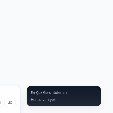
En Çok Görüntülenen
Henüz veri yok.
g
.io
.ai
Hepsi