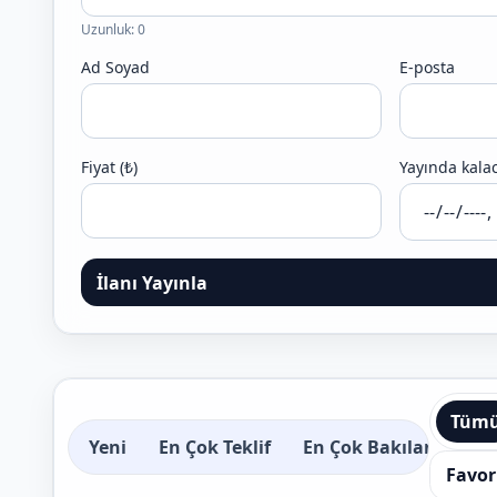
Uzunluk: 0
Ad Soyad
E-posta
Fiyat (₺)
Yayında kalac
İlanı Yayınla
Tüm
Yeni
En Çok Teklif
En Çok Bakılan
Bit
Favor