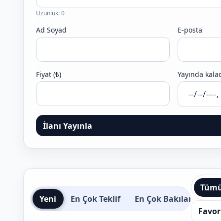
Uzunluk: 0
Ad Soyad
E-posta
Fiyat (₺)
Yayında kalac
İlanı Yayınla
Tüm
Yeni
En Çok Teklif
En Çok Bakılan
Bit
Favor