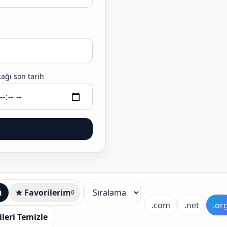
ağı son tarih
ü
★ Favorilerim
0
işe Yakın
.com
.net
.or
ileri Temizle