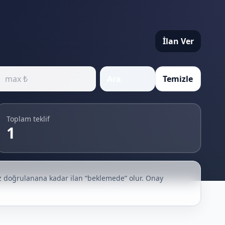
İlan Ver
Ara
Temizle
Toplam teklif
1
iz doğrulanana kadar ilan “beklemede” olur. Onay