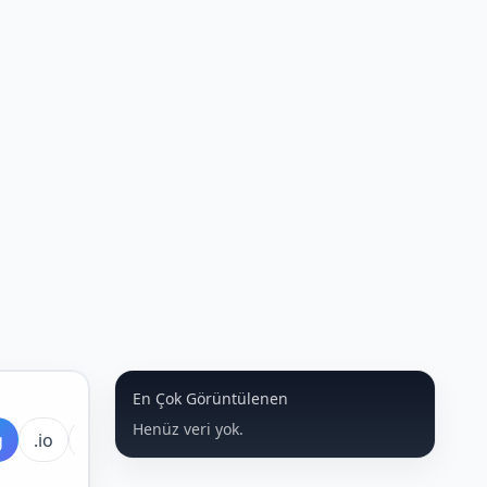
En Çok Görüntülenen
Henüz veri yok.
g
.io
.ai
Hepsi