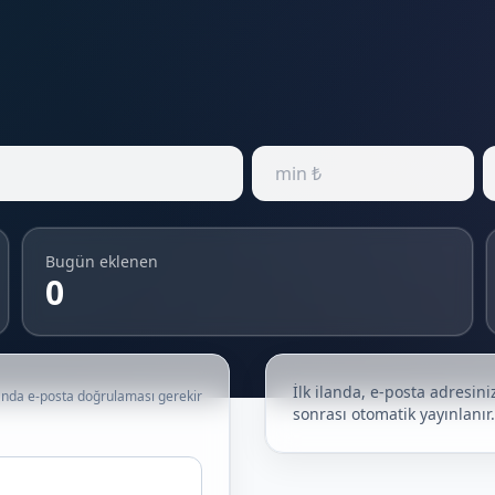
Bugün eklenen
0
İlk ilanda, e-posta adresin
landa e-posta doğrulaması gerekir
sonrası otomatik yayınlanır.