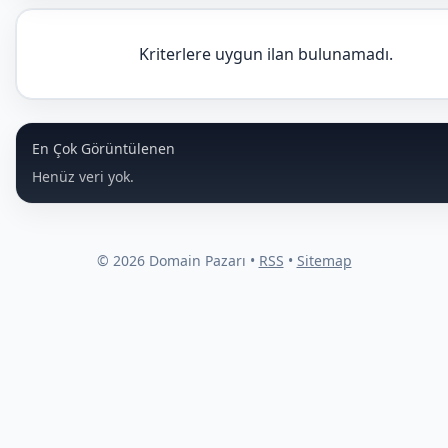
Kriterlere uygun ilan bulunamadı.
En Çok Görüntülenen
Henüz veri yok.
© 2026 Domain Pazarı •
RSS
•
Sitemap