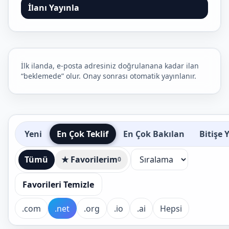
İlanı Yayınla
İlk ilanda, e-posta adresiniz doğrulanana kadar ilan
“beklemede” olur. Onay sonrası otomatik yayınlanır.
Yeni
En Çok Teklif
En Çok Bakılan
Bitişe 
Tümü
★ Favorilerim
0
Favorileri Temizle
.com
.net
.org
.io
.ai
Hepsi