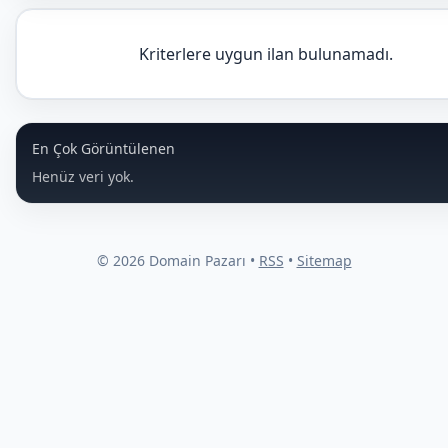
Kriterlere uygun ilan bulunamadı.
En Çok Görüntülenen
Henüz veri yok.
© 2026 Domain Pazarı •
RSS
•
Sitemap