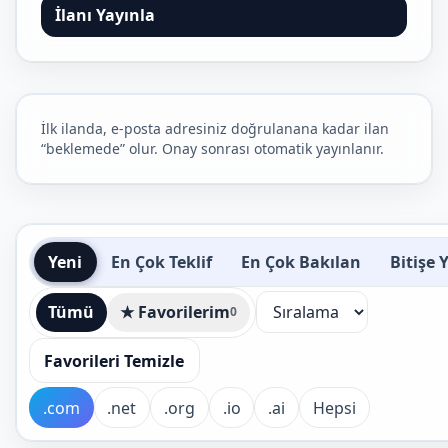
İlanı Yayınla
İlk ilanda, e-posta adresiniz doğrulanana kadar ilan
“beklemede” olur. Onay sonrası otomatik yayınlanır.
Yeni
En Çok Teklif
En Çok Bakılan
Bitişe 
Tümü
★ Favorilerim
0
Favorileri Temizle
.com
.net
.org
.io
.ai
Hepsi