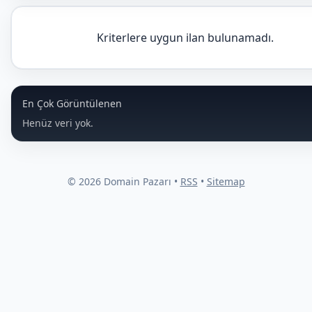
Kriterlere uygun ilan bulunamadı.
En Çok Görüntülenen
Henüz veri yok.
© 2026 Domain Pazarı •
RSS
•
Sitemap