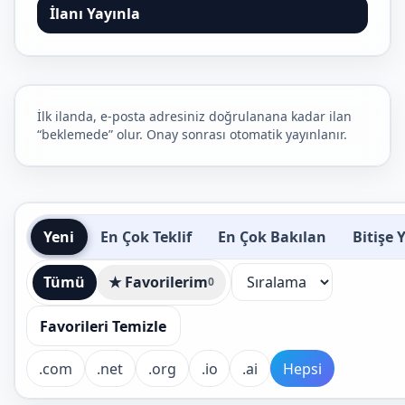
İlanı Yayınla
İlk ilanda, e-posta adresiniz doğrulanana kadar ilan
“beklemede” olur. Onay sonrası otomatik yayınlanır.
Yeni
En Çok Teklif
En Çok Bakılan
Bitişe 
Tümü
★ Favorilerim
0
Favorileri Temizle
.com
.net
.org
.io
.ai
Hepsi